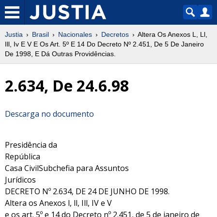
Justia
Brasil
Nacionales
Decretos
Altera Os Anexos L, Ll,
Ill, Iv E V E Os Art. 5º E 14 Do Decreto Nº 2.451, De 5 De Janeiro
De 1998, E Dá Outras Providências.
2.634, De 24.6.98
Descarga no documento
Presidência da
República
Casa CivilSubchefia para Assuntos
Jurídicos
DECRETO Nº 2.634, DE 24 DE JUNHO DE 1998.
Altera os Anexos l, ll, Ill, IV e V
e os art. 5º e 14 do Decreto nº 2.451, de 5 de janeiro de