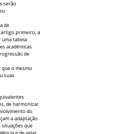
s serão
seu
la de
rtigo primeiro, a
 uma tabela
ões acadêmicas
progressão de
ar que o mesmo
ou suas
quivalentes
es, de harmonizar
nvolvimento do
reçam a adaptação
s situações que
ência e de velar