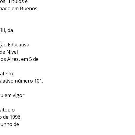
os, Títulos e
sinado em Buenos
III, da
o Educativa
de Nível
os Aires, em 5 de
fe foi
lativo número 101,
 em vigor
itou o
o de 1996,
 junho de