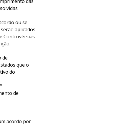
cumprimento das
solvidas
 acordo ou se
 serão aplicados
e Controvérsias
nção.
o de
Estados que o
tivo do
º
umento de
mum acordo por