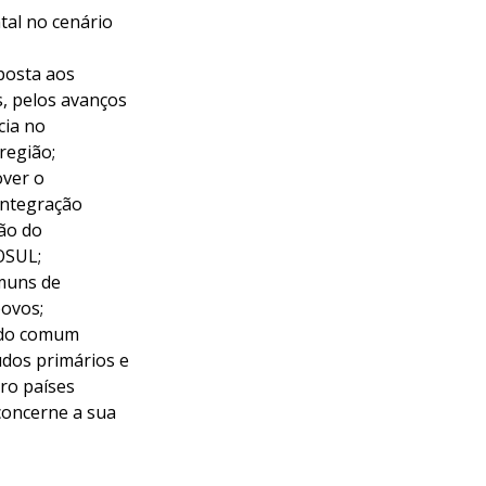
tal no cenário
posta aos
s, pelos avanços
cia no
região;
over o
integração
ção do
OSUL;
omuns de
povos;
rdo comum
udos primários e
ro países
concerne a sua