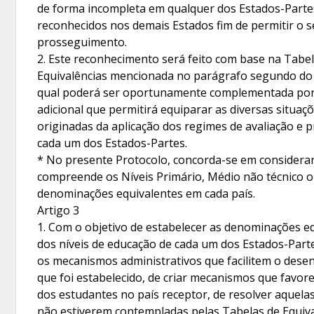
de forma incompleta em qualquer dos Estados-Parte
reconhecidos nos demais Estados fim de permitir o 
prosseguimento.
2. Este reconhecimento será feito com base na Tabe
Equivalências mencionada no parágrafo segundo do a
qual poderá ser oportunamente complementada por
adicional que permitirá equiparar as diversas situaç
originadas da aplicação dos regimes de avaliação e 
cada um dos Estados-Partes.
* No presente Protocolo, concorda-se em consider
compreende os Níveis Primário, Médio não técnico 
denominações equivalentes em cada país.
Artigo 3
1. Com o objetivo de estabelecer as denominações e
dos níveis de educação de cada um dos Estados-Part
os mecanismos administrativos que facilitem o dese
que foi estabelecido, de criar mecanismos que favo
dos estudantes no país receptor, de resolver aquela
não estiverem contempladas pelas Tabelas de Equival