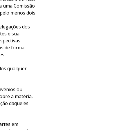
da uma Comissão
 pelo menos dois
delegações dos
tes e sua
spectivas
dos de forma
es.
dos qualquer
nvênios ou
obre a matéria,
ação daqueles
Partes em