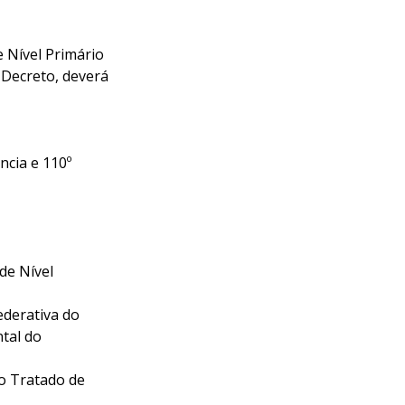
e Nível Primário
 Decreto, deverá
ncia e 110º
de Nível
ederativa do
ntal do
lo Tratado de