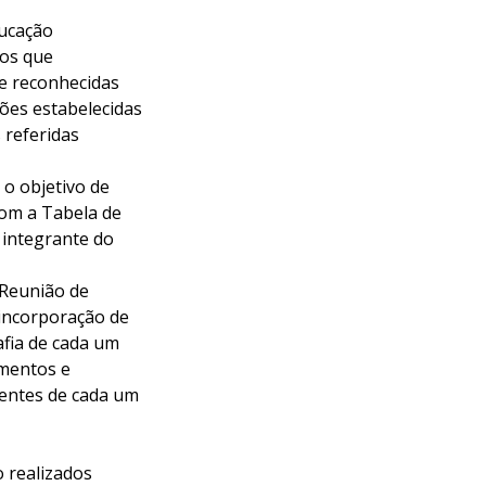
ducação
dos que
te reconhecidas
ões estabelecidas
 referidas
o objetivo de
com a Tabela de
 integrante do
 Reunião de
incorporação de
afia de cada um
umentos e
entes de cada um
o realizados