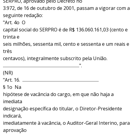
SERPRO, aprovado pelo Decreto no
3.972, de 16 de outubro de 2001, passam a vigorar com a
seguinte redação:
"Art. 4o O
capital social do SERPRO é de R$ 136.060.161,03 (cento e
trinta e
seis milhões, sessenta mil, cento e sessenta e um reais e
três
centavos), integralmente subscrito pela União.
.....................................................................................".
(NR)
"Art. 16. .....................................................................................
§ 1o Na
hipótese de vacância do cargo, em que não haja a
imediata
designação específica do titular, o Diretor-Presidente
indicará,
imediatamente à vacância, o Auditor-Geral Interino, para
aprovação