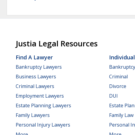
Justia Legal Resources
Find A Lawyer
Individua
Bankruptcy Lawyers
Bankruptc
Business Lawyers
Criminal
Criminal Lawyers
Divorce
Employment Lawyers
DUI
Estate Planning Lawyers
Estate Pla
Family Lawyers
Family Law
Personal Injury Lawyers
Personal In
More...
More...