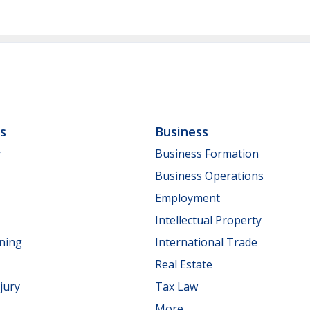
ls
Business
y
Business Formation
Business Operations
Employment
Intellectual Property
nning
International Trade
Real Estate
jury
Tax Law
More...