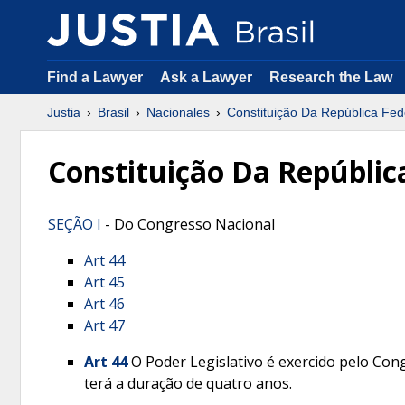
Find a Lawyer
Ask a Lawyer
Research the Law
Justia
Brasil
Nacionales
Constituição Da República Fed
Constituição Da Repúblic
SEÇÃO I
- Do Congresso Nacional
Art 44
Art 45
Art 46
Art 47
Art 44
O Poder Legislativo é exercido pelo Co
terá a duração de quatro anos.