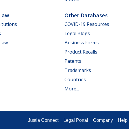
 Law
Other Databases
itutions
COVID-19 Resources
s
Legal Blogs
 Law
Business Forms
Product Recalls
Patents
Trademarks
Countries
More...
Justia Connect
Legal Portal
Company
Help