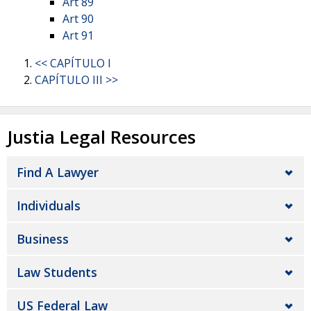
Art 89
Art 90
Art 91
<< CAPÍTULO I
CAPÍTULO III >>
Justia Legal Resources
Find A Lawyer
Individuals
Business
Law Students
US Federal Law